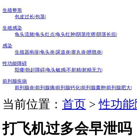
生殖整形
包皮过长
|
包茎
|
生殖感染
龟头流脓
|
龟头红点
|
龟头红肿
|
阴茎疙瘩
|
阴茎长痘
|
感染
生殖器疱疹
|
龟头炎
|
尿道炎
|
睾丸炎
|
膀胱炎
|
性功能障碍
阳痿
|
勃起障碍
|
龟头敏感
|
不射精
|
射精无力
|
前列腺疾病
前列腺炎
|
前列腺痛
|
前列腺钙化
|
前列腺囊肿
|
前列腺肥大
|
当前位置：
首页
>
性功能
打飞机过多会早泄吗