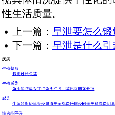
性生活质量。
上一篇：
早泄要怎么锻
下一篇：
早泄是什么引
疾病
生殖整形
包皮过长
包茎
生殖感染
龟头流脓
龟头红点
龟头红肿
阴茎疙瘩
阴茎长痘
感染
生殖器疱疹
龟头炎
尿道炎
睾丸炎
膀胱炎
附睾炎
精囊炎
阴囊
性功能障碍