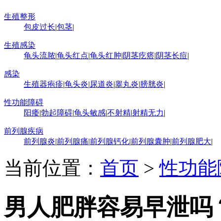
生殖整形
包皮过长
|
包茎
|
生殖感染
龟头流脓
|
龟头红点
|
龟头红肿
|
阴茎疙瘩
|
阴茎长痘
|
感染
生殖器疱疹
|
龟头炎
|
尿道炎
|
睾丸炎
|
膀胱炎
|
性功能障碍
阳痿
|
勃起障碍
|
龟头敏感
|
不射精
|
射精无力
|
前列腺疾病
前列腺炎
|
前列腺痛
|
前列腺钙化
|
前列腺囊肿
|
前列腺肥大
|
当前位置：
首页
>
性功能
男人肥胖容易早泄吗