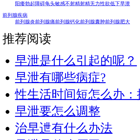
阳痿
勃起障碍
龟头敏感
不射精
射精无力
性欲低下
早泄
前列腺疾病
前列腺炎
前列腺痛
前列腺钙化
前列腺囊肿
前列腺肥大
推荐阅读
早泄是什么引起的呢？
早泄有哪些病症?
性生活时间短怎么办：
早泄要怎么调整
治早迣有什么办法