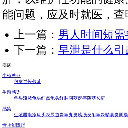
能问题，应及时就医，查
上一篇：
男人时间短需
下一篇：
早泄是什么引
疾病
生殖整形
包皮过长
包茎
生殖感染
龟头流脓
龟头红点
龟头红肿
阴茎疙瘩
阴茎长痘
感染
生殖器疱疹
龟头炎
尿道炎
睾丸炎
膀胱炎
附睾炎
精囊炎
阴囊
性功能障碍