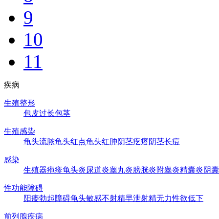
9
10
11
疾病
生殖整形
包皮过长
包茎
生殖感染
龟头流脓
龟头红点
龟头红肿
阴茎疙瘩
阴茎长痘
感染
生殖器疱疹
龟头炎
尿道炎
睾丸炎
膀胱炎
附睾炎
精囊炎
阴囊
性功能障碍
阳痿
勃起障碍
龟头敏感
不射精
早泄
射精无力
性欲低下
前列腺疾病