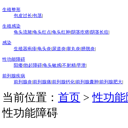
生殖整形
包皮过长
|
包茎
|
生殖感染
龟头流脓
|
龟头红点
|
龟头红肿
|
阴茎疙瘩
|
阴茎长痘
|
感染
生殖器疱疹
|
龟头炎
|
尿道炎
|
睾丸炎
|
膀胱炎
|
性功能障碍
阳痿
|
勃起障碍
|
龟头敏感
|
不射精
|
早泄
|
前列腺疾病
前列腺炎
|
前列腺痛
|
前列腺钙化
|
前列腺囊肿
|
前列腺肥大
|
当前位置：
首页
>
性功能
性功能障碍