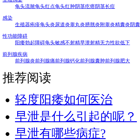
龟头流脓
龟头红点
龟头红肿
阴茎疙瘩
阴茎长痘
感染
生殖器疱疹
龟头炎
尿道炎
睾丸炎
膀胱炎
附睾炎
精囊炎
阴囊
性功能障碍
阳痿
勃起障碍
龟头敏感
不射精
早泄
射精无力
性欲低下
前列腺疾病
前列腺炎
前列腺痛
前列腺钙化
前列腺囊肿
前列腺肥大
推荐阅读
轻度阳痿如何医治
早泄是什么引起的呢？
早泄有哪些病症?