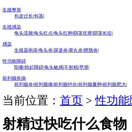
生殖整形
包皮过长
|
包茎
|
生殖感染
龟头流脓
|
龟头红点
|
龟头红肿
|
阴茎疙瘩
|
阴茎长痘
|
感染
生殖器疱疹
|
龟头炎
|
尿道炎
|
睾丸炎
|
膀胱炎
|
性功能障碍
阳痿
|
勃起障碍
|
龟头敏感
|
不射精
|
早泄
|
前列腺疾病
前列腺炎
|
前列腺痛
|
前列腺钙化
|
前列腺囊肿
|
前列腺肥大
|
当前位置：
首页
>
性功能
射精过快吃什么食物