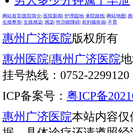
男人多少分钟属于早泄
网站首页
|
医院简介
|
医院新闻
|
护理园地
|
来院路线
|
网站地图
|
惠
生殖整形
|
生殖感染
|
感染
|
性功能障碍
|
前列腺疾病
|
不育
惠州广济医院
版权所有
惠州医院
|
惠州广济医院
地
挂号热线：0752-2299120
ICP备案号：
粤ICP备2021
惠州广济医院
本站内容仅
据，具体诊疗还请遵照经