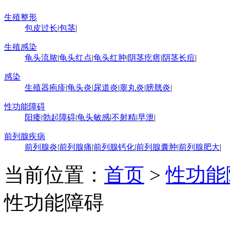
生殖整形
包皮过长
|
包茎
|
生殖感染
龟头流脓
|
龟头红点
|
龟头红肿
|
阴茎疙瘩
|
阴茎长痘
|
感染
生殖器疱疹
|
龟头炎
|
尿道炎
|
睾丸炎
|
膀胱炎
|
性功能障碍
阳痿
|
勃起障碍
|
龟头敏感
|
不射精
|
早泄
|
前列腺疾病
前列腺炎
|
前列腺痛
|
前列腺钙化
|
前列腺囊肿
|
前列腺肥大
|
当前位置：
首页
>
性功能
性功能障碍