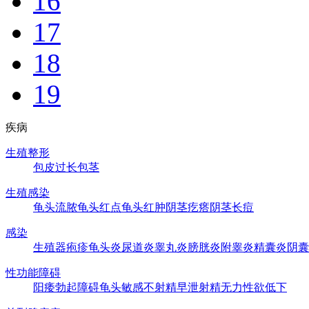
16
17
18
19
疾病
生殖整形
包皮过长
包茎
生殖感染
龟头流脓
龟头红点
龟头红肿
阴茎疙瘩
阴茎长痘
感染
生殖器疱疹
龟头炎
尿道炎
睾丸炎
膀胱炎
附睾炎
精囊炎
阴囊
性功能障碍
阳痿
勃起障碍
龟头敏感
不射精
早泄
射精无力
性欲低下